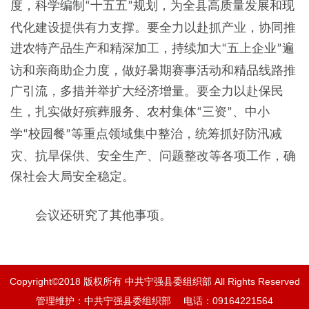
度，科学编制
十五五
规划，为全县高质量发展和现
“
”
代化建设提供有力支撑。要全力以赴抓产业，协同推
进农特产品生产和精深加工，持续加大
五上企业
遍
“
”
访和亲商助企力度，做好暑期赛事活动和精品线路推
广引流，多措并举扩大经济增量。要全力以赴保民
生，扎实做好殡葬服务、农村集体
三资
、中小
“
”
学
校园餐
等重点领域集中整治，统筹抓好防汛减
“
”
灾、抗旱保供、安全生产、问题整改等各项工作，确
保社会大局安全稳定。
会议还研究了其他事项。
Copyright©2018 版权所有 中共宁强县委组织部 All Rights Reserved
管理维护：中共宁强县委组织部 电话：09164221564