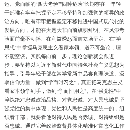
运。党面临的“四大考验”“四种危险”长期存在，年轻
干部唯有牢牢把握坚定不移坚持和加强党的领导的政
治方向，唯有牢牢把握坚定不移推进中国式现代化的
发展方向，才能在大是大非面前旗帜鲜明、在风浪考
验面前毫不动摇、在利益诱惑面前立场坚定。在“学
思想”中掌握马克思主义看家本领。道不可坐论，理
不能空谈。实践每向前一步，理论创新就会跟进一
步，要坚持以习近平新时代中国特色社会主义思想为
指导，引导年轻干部在常学常新中品尝真理味道、汲
取信仰力量，做到“学而时习之”，真正把马克思主义
看家本领学到手，做到“学而恒用之”。在“强党性”中
淬炼绝对忠诚政治品格。对党忠诚、对人民忠诚是坚
强党性的集中体现，党性和人民性是高度统一的，组
织看干部，就要看他对待人民是否赤诚、对待组织是
否忠诚。通过完善政治监督具体化精准化常态化工作