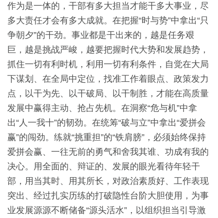
作为是一体的，干部有多大担当才能干多大事业，尽
多大责任才会有多大成就。在把握“时与势”中拿出“只
争朝夕”的干劲。事业都是干出来的，越是任务艰
巨，越是挑战严峻，越要把握时代大势和发展趋势，
抓住一切有利时机，利用一切有利条件，自觉在大局
下谋划、在全局中定位，找准工作着眼点、政策发力
点，以干为先、以干破局、以干制胜，才能在高质量
发展中赢得主动、抢占先机。在洞察“危与机”中拿
出“人一我十”的韧劲。在统筹“破与立”中拿出“爱拼会
赢”的闯劲。练就“挑重担”的“铁肩膀”，必须始终保持
爱拼会赢、一往无前的勇气和舍我其谁、功成有我的
决心。用全面的、辩证的、发展的眼光看待年轻干
部，用当其时、用其所长，对政治素质好、工作表现
突出、经过扎实历练的打破隐性台阶大胆使用，为事
业发展源源不断储备“源头活水”，以组织担当引导激