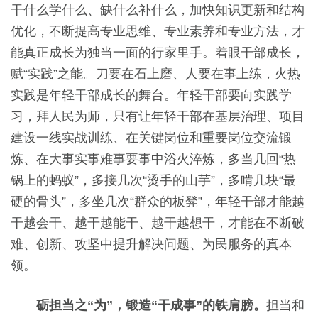
干什么学什么、缺什么补什么，加快知识更新和结构
优化，不断提高专业思维、专业素养和专业方法，才
能真正成长为独当一面的行家里手。着眼干部成长，
赋“实践”之能。刀要在石上磨、人要在事上练，火热
实践是年轻干部成长的舞台。年轻干部要向实践学
习，拜人民为师，只有让年轻干部在基层治理、项目
建设一线实战训练、在关键岗位和重要岗位交流锻
炼、在大事实事难事要事中浴火淬炼，多当几回“热
锅上的蚂蚁”，多接几次“烫手的山芋”，多啃几块“最
硬的骨头”，多坐几次“群众的板凳”，年轻干部才能越
干越会干、越干越能干、越干越想干，才能在不断破
难、创新、攻坚中提升解决问题、为民服务的真本
领。
砺担当之“为”，锻造“干成事”的铁肩膀。
担当和